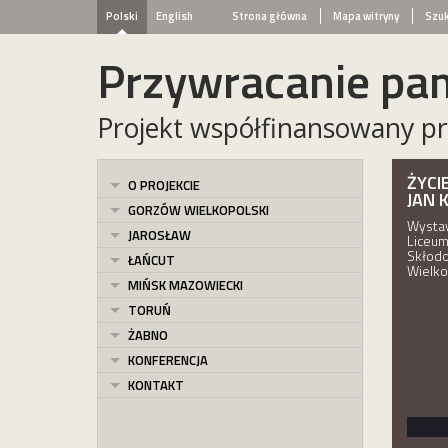
Polski
English
Strona główna
Mapa witryny
Szuk
Przywracanie pam
Projekt współfinansowany pr
ŻYCI
O PROJEKCIE
JAN 
GORZÓW WIELKOPOLSKI
Wystaw
JAROSŁAW
Liceum
Skłodo
ŁAŃCUT
Wielko
MIŃSK MAZOWIECKI
TORUŃ
ŻABNO
KONFERENCJA
KONTAKT